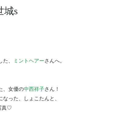
城s
した、
ミントヘアー
さんへ。
た、女優の
中西祥子
さん！
になった、
しょこたん
と、
写真♡