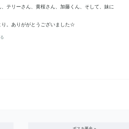
ord'sさん、テリーさん、黄桜さん、加藤くん、そして、妹に
d'sさんより。ありががとうございました☆
る
ポスカ募金
»