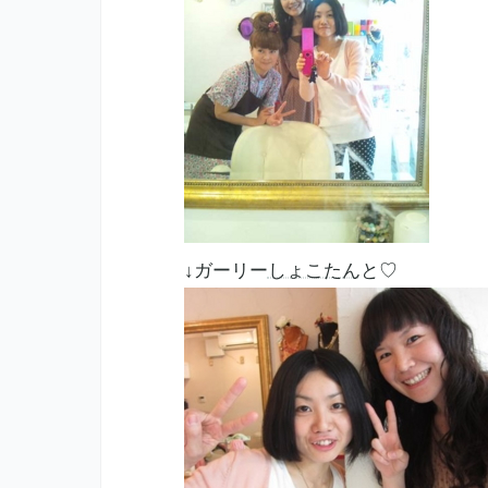
↓ガーリー
しょこたん
と♡