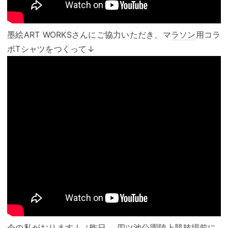
墨絵ART WORKSさんにご協力いただき、マ
ラソン
用コラ
ボTシャツをつくって↓
今の私がおります↓（昨日、 四ツ池公園
陸上競技
場前に