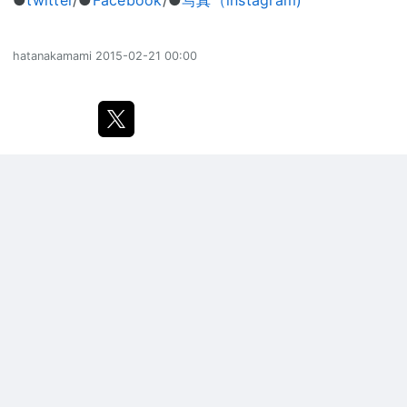
●
twitter
/●
Facebook
/●
写真（instagram)
hatanakamami
2015-02-21 00:00